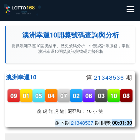
澳洲幸運10開獎號碼查詢與分析
提供澳洲幸運10開獎結果、歷史號碼分析、中獎統計等服務，掌握
澳洲幸運10開獎資訊與號碼走勢分析
澳洲幸運10
第
21348536
期
09
01
05
04
07
02
06
03
10
08
龍 虎 龍 虎 龍 | 冠亞和： 10 小 雙
距下期
21348537
期 開獎
00:01:29