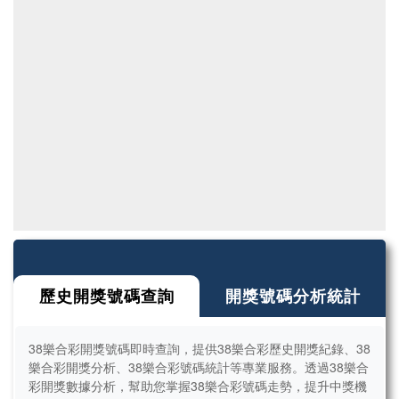
歷史開獎號碼查詢
開獎號碼分析統計
38樂合彩開獎號碼即時查詢，提供38樂合彩歷史開獎紀錄、38
樂合彩開獎分析、38樂合彩號碼統計等專業服務。透過38樂合
彩開獎數據分析，幫助您掌握38樂合彩號碼走勢，提升中獎機