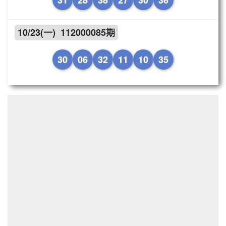
10/23(一) 112000085期
30
06
32
11
10
35