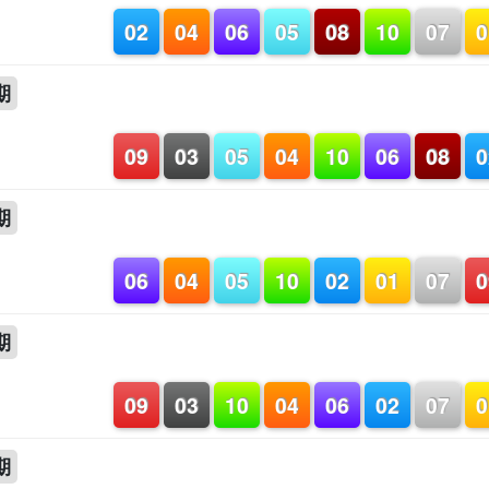
02
04
06
05
08
10
07
0
期
09
03
05
04
10
06
08
0
期
06
04
05
10
02
01
07
0
期
09
03
10
04
06
02
07
0
期