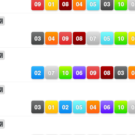
09
01
08
04
05
03
10
0
期
03
04
09
08
07
05
10
0
期
02
07
10
06
09
08
03
0
期
03
01
02
05
04
06
10
0
期