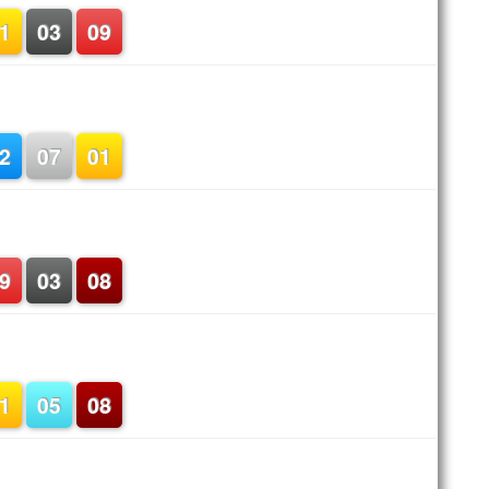
1
03
09
2
07
01
9
03
08
1
05
08