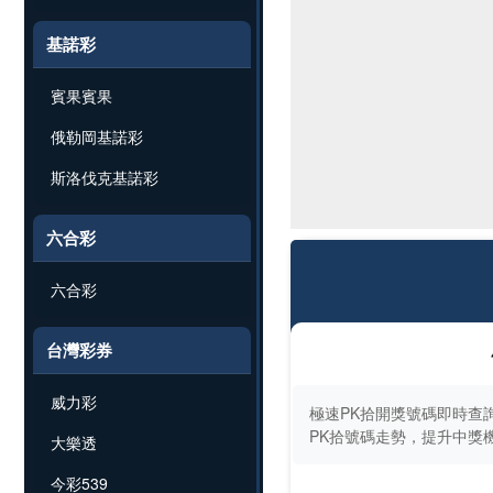
基諾彩
賓果賓果
俄勒岡基諾彩
斯洛伐克基諾彩
六合彩
六合彩
台灣彩券
威力彩
極速PK拾開獎號碼即時查
PK拾號碼走勢，提升中獎
大樂透
今彩539