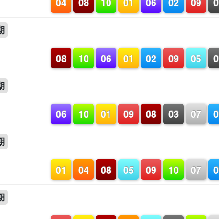
04
08
10
01
06
02
09
0
期
08
10
06
01
02
09
05
0
期
06
10
01
09
08
03
07
0
期
01
04
08
05
09
10
07
0
期