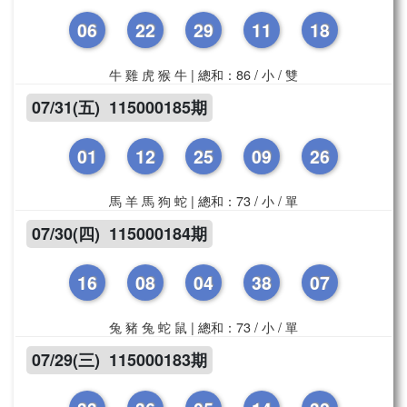
06
22
29
11
18
牛 雞 虎 猴 牛 | 總和：86 / 小 / 雙
07/31(五) 115000185期
01
12
25
09
26
馬 羊 馬 狗 蛇 | 總和：73 / 小 / 單
07/30(四) 115000184期
16
08
04
38
07
兔 豬 兔 蛇 鼠 | 總和：73 / 小 / 單
07/29(三) 115000183期