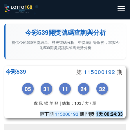
今彩539開獎號碼查詢與分析
提供今彩539開獎結果、歷史號碼分析、中獎統計等服務，掌握今
彩539開獎資訊與號碼走勢分析
今彩539
第
115000192
期
05
31
11
24
32
虎 鼠 猴 羊 豬 | 總和：103 / 大 / 單
距下期
115000193
期 開獎
1天 00:24:33