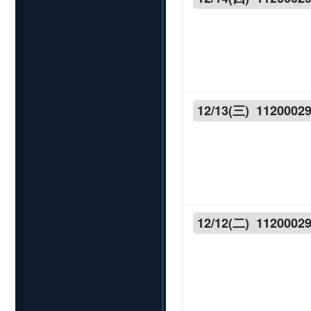
12/13(三) 1120002
12/12(二) 1120002