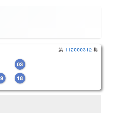
第
112000312
期
22
03