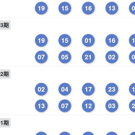
19
15
16
13
03期
19
15
01
16
07
05
21
02
02期
02
04
17
23
13
07
12
03
01期