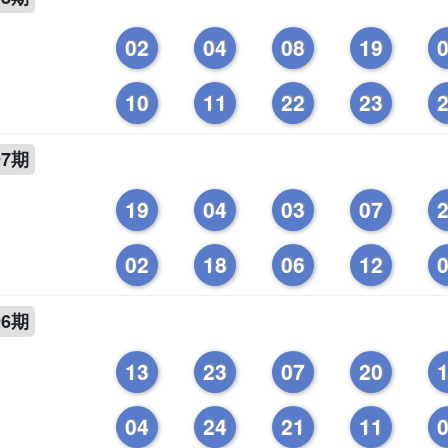
02
04
08
19
10
11
22
23
97期
19
04
03
07
02
18
06
12
96期
13
23
07
20
04
24
21
11