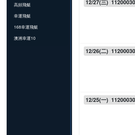
12/27(三) 1120003
高頻飛艇
幸運飛艇
168幸運飛艇
澳洲幸運10
12/26(二) 1120003
12/25(一) 1120003