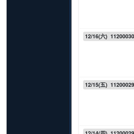
12/16(六) 1120003
12/15(五) 1120002
12/14(四) 1120002