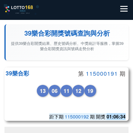
39樂合彩開獎號碼查詢與分析
提供39樂合彩開獎結果、歷史號碼分析、中獎統計等服務，掌握39
樂合彩開獎資訊與號碼走勢分析
39樂合彩
第
115000191
期
13
06
11
12
19
距下期
115000192
期 開獎
01:06:33