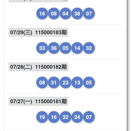
16
08
04
38
07
07/29(三) 115000183期
33
36
05
14
32
07/28(二) 115000182期
08
31
23
13
05
07/27(一) 115000181期
19
16
32
24
07