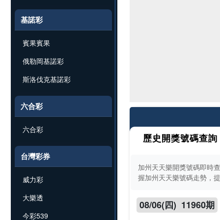
基諾彩
賓果賓果
俄勒岡基諾彩
斯洛伐克基諾彩
六合彩
六合彩
歷史開獎號碼查詢
台灣彩券
加州天天樂開獎號碼即時
握加州天天樂號碼走勢，
威力彩
大樂透
08/06(四) 11960期
今彩539