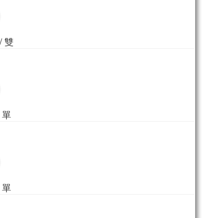
/ 雙
/ 單
/ 單