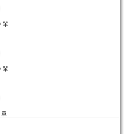
/ 單
/ 單
/ 單