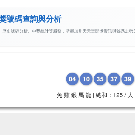
獎號碼查詢與分析
、歷史號碼分析、中獎統計等服務，掌握加州天天樂開獎資訊與號碼走勢
04
10
35
37
39
兔 雞 猴 馬 龍 | 總和：125 / 大 