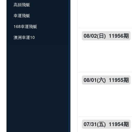
高頻飛艇
幸運飛艇
168幸運飛艇
08/02(日) 11956期
澳洲幸運10
08/01(六) 11955期
07/31(五) 11954期