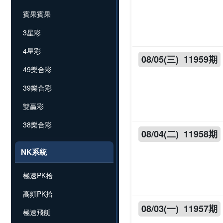
賓果賓果
3星彩
4星彩
08/05(三) 11959期
49樂合彩
39樂合彩
雙贏彩
38樂合彩
08/04(二) 11958期
NK系統
極速PK拾
高頻PK拾
08/03(一) 11957期
極速飛艇