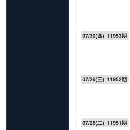
07/30(四) 11953期
07/29(三) 11952期
07/28(二) 11951期