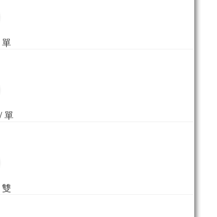
/ 單
/ 單
/ 雙