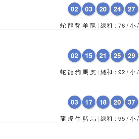
02
03
20
24
27
蛇 龍 豬 羊 龍 | 總和：76 / 小 
02
15
21
25
29
蛇 龍 狗 馬 虎 | 總和：92 / 小 
03
17
18
20
37
龍 虎 牛 豬 馬 | 總和：95 / 小 