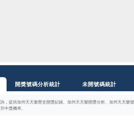
開獎號碼分析統計
未開號碼統計
查詢，提供加州天天樂歷史開獎紀錄、加州天天樂開獎分析、加州天天樂
提升中獎機率。