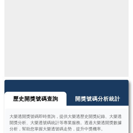
歷史開獎號碼查詢
開獎號碼分析統計
大樂透開獎號碼即時查詢，提供大樂透歷史開獎紀錄、大樂透
開獎分析、大樂透號碼統計等專業服務。透過大樂透開獎數據
分析，幫助您掌握大樂透號碼走勢，提升中獎機率。