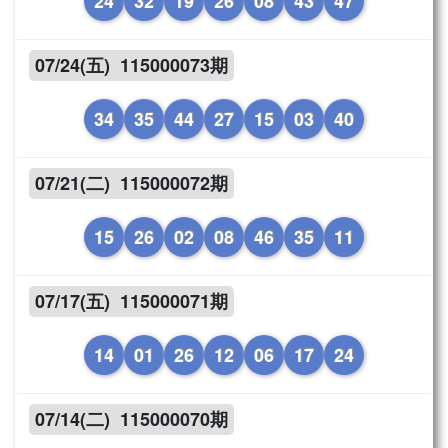
24
32
19
26
08
43
47
07/24(五) 115000073期
34
35
44
27
15
03
40
07/21(二) 115000072期
15
26
02
08
46
35
11
07/17(五) 115000071期
14
01
26
12
06
17
24
07/14(二) 115000070期