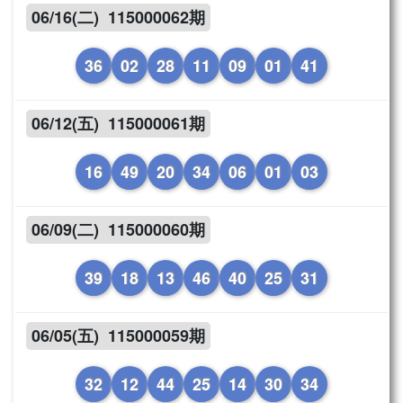
06/16(二) 115000062期
36
02
28
11
09
01
41
06/12(五) 115000061期
16
49
20
34
06
01
03
06/09(二) 115000060期
39
18
13
46
40
25
31
06/05(五) 115000059期
32
12
44
25
14
30
34