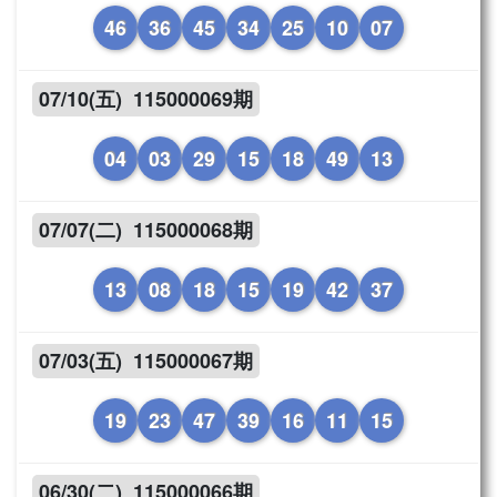
46
36
45
34
25
10
07
07/10(五) 115000069期
04
03
29
15
18
49
13
07/07(二) 115000068期
13
08
18
15
19
42
37
07/03(五) 115000067期
19
23
47
39
16
11
15
06/30(二) 115000066期